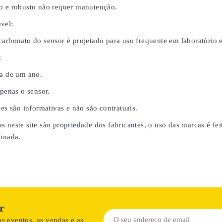
o e robusto não requer manutenção.
vel:
carbonato do sensor é projetado para uso frequente em laboratório
:
da de um ano.
apenas o sensor.
ões são informativas e não são contratuais.
s neste site são propriedade dos fabricantes, o uso das marcas é fe
tinada.
r
s eventos, as vendas e as