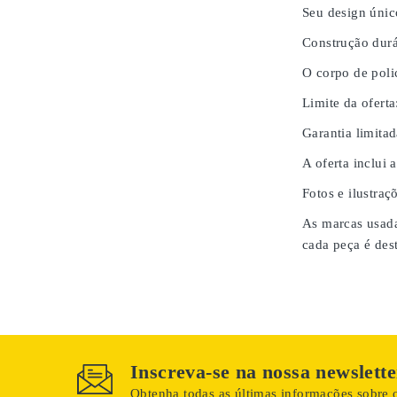
Seu design únic
Construção durá
O corpo de poli
Limite da oferta
Garantia limita
A oferta inclui 
Fotos e ilustraç
As marcas usada
cada peça é des
Inscreva-se na nossa newslette
Obtenha todas as últimas informações sobre o