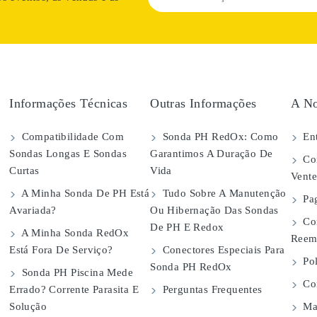
Informações Técnicas
Outras Informações
A No
Compatibilidade Com
Sonda PH RedOx: Como
Ent
Sondas Longas E Sondas
Garantimos A Duração De
Con
Curtas
Vida
Vent
A Minha Sonda De PH Está
Tudo Sobre A Manutenção
Pa
Avariada?
Ou Hibernação Das Sondas
Co
De PH E Redox
A Minha Sonda RedOx
Reem
Está Fora De Serviço?
Conectores Especiais Para
Pol
Sonda PH RedOx
Sonda PH Piscina Mede
Con
Errado? Corrente Parasita E
Perguntas Frequentes
Solução
Map