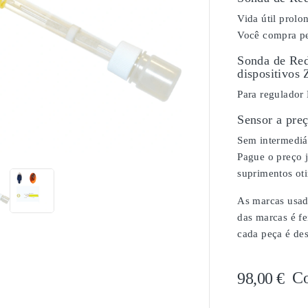
Vida útil prol
Você compra pe
Sonda de Red
dispositivos 
Para regulador
Sensor a pre

Sem intermediár
Pague o preço j
suprimentos ot
As marcas usada
das marcas é fe
cada peça é de
C
98,00 €