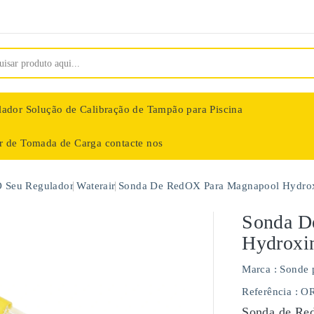
lador
Solução de Calibração de Tampão para Piscina
ar de Tomada de Carga
contacte nos
nologie
O Seu Regulador
Waterair
Sonda De RedOX Para Magnapool Hydrox
Sonda D
Hydroxi
Marca :
Sonde 
Referência
: O
Sonda de Red