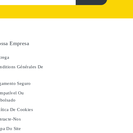
ssa Empresa
rega
ditions Générales De
e
gamento Seguro
mpatível Ou
bolsado
ítica De Cookies
tacte-Nos
a Do Site