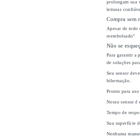
prolongam sua v
leituras confiáv
Compra sem r
Apesar de todo 
reembolsado"
Não se esqueç
Para garantir a
de soluções para
Seu sensor deve
hibernação.
Pronto para uso
Nosso sensor é
Tempo de respos
Sua superfície 
Nenhuma manute