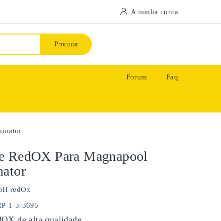
A minha conta
Procurar
Forum
Faq
inator
e RedOX Para Magnapool
nator
pH redOx
RP-1-3-3695
OX de alta qualidade