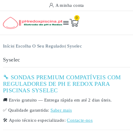
A minha conta
0

Início
Escolha O Seu Regulador
Syselec
Syselec
🔧 SONDAS PREMIUM COMPATÍVEIS COM
REGULADORES DE PH E REDOX PARA
PISCINAS SYSELEC
🚚
Envio gratuito
— Entrega rápida em
até 2 dias úteis
.
✅
Qualidade garantida:
Saber mais
🛠️
Apoio técnico especializado:
Contacte-nos