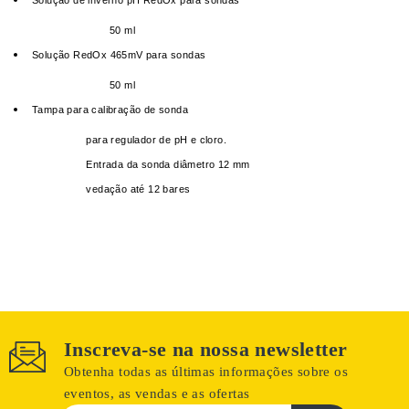
Solução de inverno pH RedOx para sondas
50 ml
Solução RedOx 465mV para sondas
50 ml
Tampa para calibração de sonda
para regulador de pH e cloro.
Entrada da sonda diâmetro 12 mm
vedação até 12 bares
Inscreva-se na nossa newsletter
Obtenha todas as últimas informações sobre os
eventos, as vendas e as ofertas