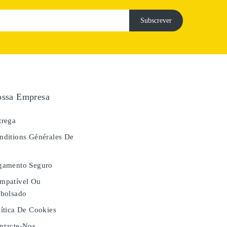
ssa Empresa
rega
ditions Générales De
e
gamento Seguro
mpatível Ou
bolsado
ítica De Cookies
tacte-Nos