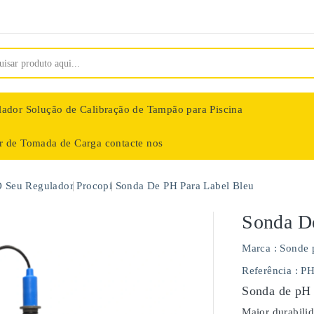
lador
Solução de Calibração de Tampão para Piscina
ar de Tomada de Carga
contacte nos
nologie
O Seu Regulador
Procopi
Sonda De PH Para Label Bleu
Sonda D
Marca :
Sonde 
Referência
: P
Sonda de pH 
Maior durabili