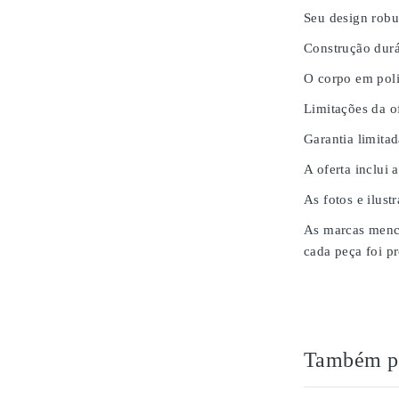
Seu design robu
Construção durá
O corpo em poli
Limitações da of
Garantia limita
A oferta inclui 
As fotos e ilust
As marcas menci
cada peça foi pr
Também po