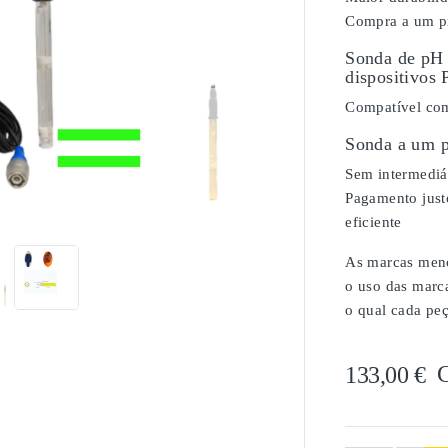
Compra a um pr
Sonda de pH 
dispositivos 
Compatível com
Sonda a um p
Sem intermediár

Pagamento justo
eficiente
As marcas menci
o uso das marc
o qual cada peç
133,00 €