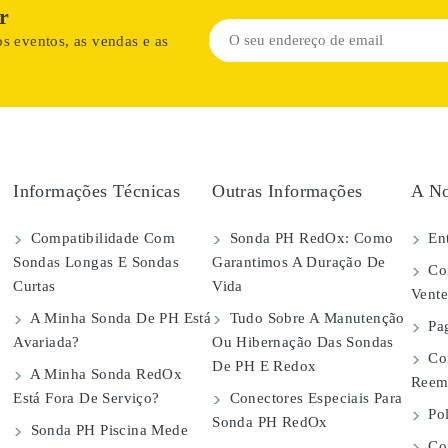
r
s eventos, as vendas e as
Informações Técnicas
Outras Informações
A No
Compatibilidade Com
Sonda PH RedOx: Como
Ent
Sondas Longas E Sondas
Garantimos A Duração De
Con
Curtas
Vida
Vent
A Minha Sonda De PH Está
Tudo Sobre A Manutenção
Pa
Avariada?
Ou Hibernação Das Sondas
Co
De PH E Redox
A Minha Sonda RedOx
Reem
Está Fora De Serviço?
Conectores Especiais Para
Pol
Sonda PH RedOx
Sonda PH Piscina Mede
Con