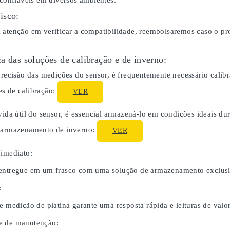
 confiáveis em diversos ambientes.
isco:
 atenção em verificar a compatibilidade, reembolsaremos caso o p
a das soluções de calibração e de inverno:
 precisão das medições do sensor, é frequentemente necessário cali
s de calibração:
VER
 vida útil do sensor, é essencial armazená-lo em condições ideais 
o armazenamento de inverno:
VER
 imediato:
entregue em um frasco com uma solução de armazenamento exclusiv
:
e medição de platina garante uma resposta rápida e leituras de valor
e de manutenção: