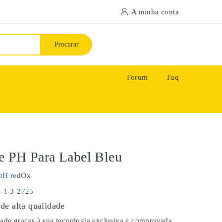
A minha conta
Procurar
Forum
Faq
e PH Para Label Bleu
pH redOx
H-1-3-2725
de alta qualidade
dade graças à sua tecnologia exclusiva e comprovada