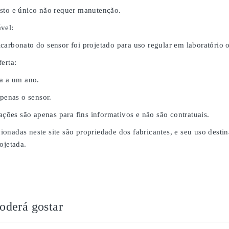
sto e único não requer manutenção.
vel:
carbonato do sensor foi projetado para uso regular em laboratório
erta:
da a um ano.
apenas o sensor.
rações são apenas para fins informativos e não são contratuais.
onadas neste site são propriedade dos fabricantes, e seu uso desti
ojetada.
derá gostar