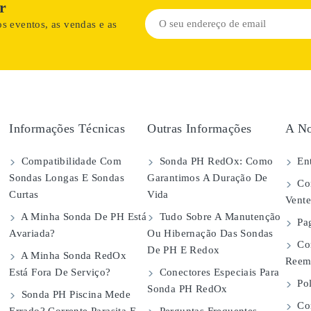
r
s eventos, as vendas e as
Informações Técnicas
Outras Informações
A No
Compatibilidade Com
Sonda PH RedOx: Como
Ent
Sondas Longas E Sondas
Garantimos A Duração De
Con
Curtas
Vida
Vent
A Minha Sonda De PH Está
Tudo Sobre A Manutenção
Pa
Avariada?
Ou Hibernação Das Sondas
Co
De PH E Redox
A Minha Sonda RedOx
Reem
Está Fora De Serviço?
Conectores Especiais Para
Pol
Sonda PH RedOx
Sonda PH Piscina Mede
Con