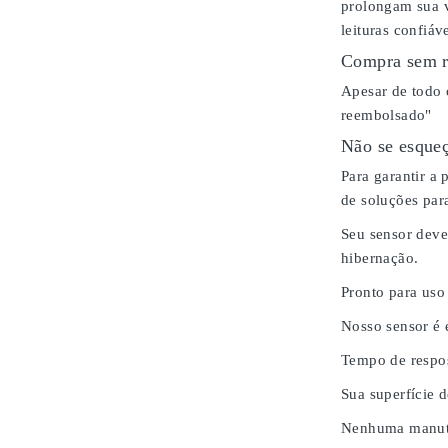
prolongam sua v
leituras confiáv
Compra sem r
Apesar de todo 
reembolsado"
Não se esqueç
Para garantir a
de soluções para
Seu sensor deve
hibernação.
Pronto para uso
Nosso sensor é
Tempo de respos
Sua superfície 
Nenhuma manute