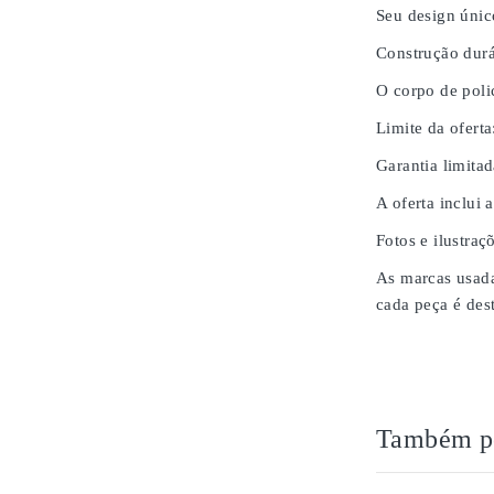
Seu design únic
Construção durá
O corpo de poli
Limite da oferta
Garantia limita
A oferta inclui 
Fotos e ilustraç
As marcas usada
cada peça é des
Também po