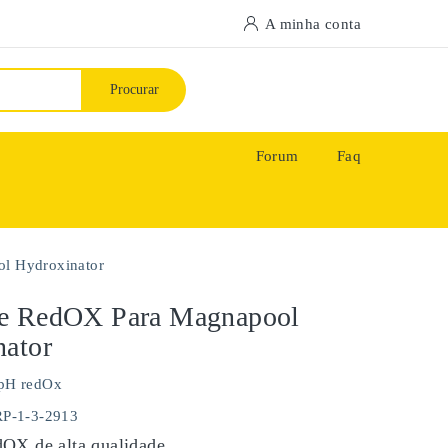
A minha conta
Procurar
Forum
Faq
l Hydroxinator
e RedOX Para Magnapool
nator
pH redOx
RP-1-3-2913
OX de alta qualidade