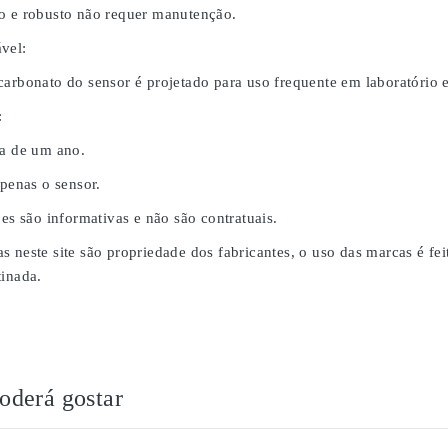
o e robusto não requer manutenção.
vel:
carbonato do sensor é projetado para uso frequente em laboratório
:
da de um ano.
apenas o sensor.
ões são informativas e não são contratuais.
s neste site são propriedade dos fabricantes, o uso das marcas é fe
tinada.
derá gostar