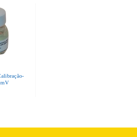
alibração-
 mV