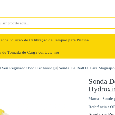
lador
Solução de Calibração de Tampão para Piscina
ar de Tomada de Carga
contacte nos
nologie
O Seu Regulador
Pool Technologie
Sonda De RedOX Para Magnapoo
Sonda D
Hydroxi
Marca :
Sonde 
Referência
: O
Sonda de Red