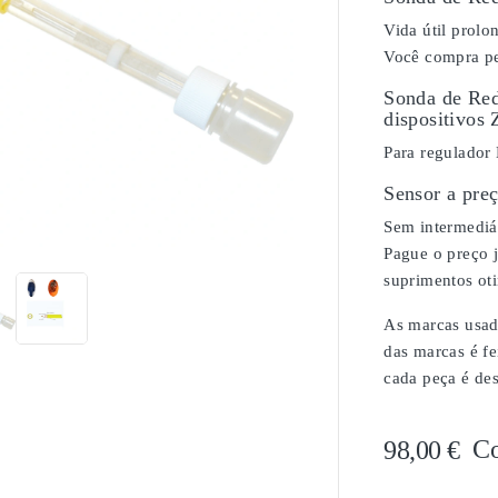
Vida útil prol
Você compra pe
Sonda de Red
dispositivos 
Para regulador
Sensor a pre

Sem intermediár
Pague o preço j
suprimentos ot
As marcas usada
das marcas é fe
cada peça é de
C
98,00 €