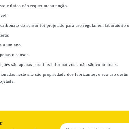
sto e único não requer manutenção.
vel:
carbonato do sensor foi projetado para uso regular em laboratório
erta:
da a um ano.
apenas o sensor.
rações são apenas para fins informativos e não são contratuais.
onadas neste site são propriedade dos fabricantes, e seu uso desti
ojetada.
r