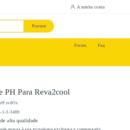
A minha conta
Procurar
Forum
Faq
e PH Para Reva2cool
pH redOx
H-1-3-3489
de alta qualidade
dade graças à sua tecnologia exclusiva e comprovada