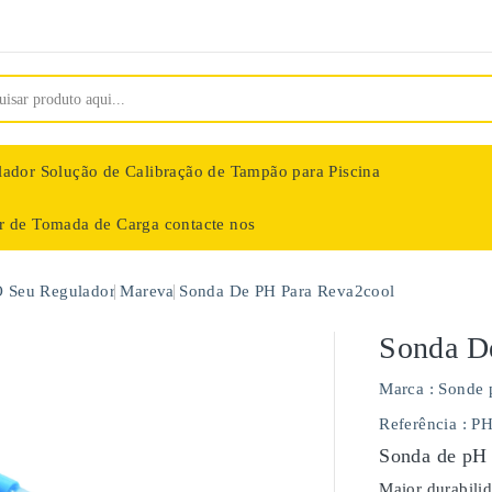
lador
Solução de Calibração de Tampão para Piscina
ar de Tomada de Carga
contacte nos
nologie
O Seu Regulador
Mareva
Sonda De PH Para Reva2cool
Sonda D
Marca :
Sonde 
Referência
: P
Sonda de pH 
Maior durabili