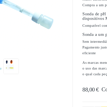
Compra a um pr
Sonda de pH 
dispositivos
Compatível com
Sonda a um p
Sem intermediár

Pagamento justo
eficiente
As marcas menci
o uso das marc
o qual cada peç
C
88,00 €