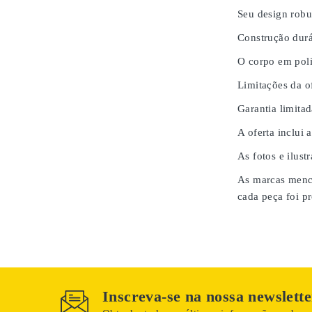
Seu design robu
Construção durá
O corpo em poli
Limitações da of
Garantia limita
A oferta inclui 
As fotos e ilust
As marcas menci
cada peça foi pr
Inscreva-se na nossa newslette