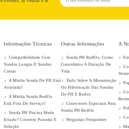
s eventos, as vendas e as
Informações Técnicas
Outras Informações
A No
Compatibilidade Com
Sonda PH RedOx: Como
Ent
Sondas Longas E Sondas
Garantimos A Duração De
Con
Curtas
Vida
Vent
A Minha Sonda De PH Está
Tudo Sobre A Manutenção
Pa
Avariada?
Ou Hibernação Das Sondas
Co
De PH E Redox
A Minha Sonda RedOx
Reem
Está Fora De Serviço?
Conectores Especiais Para
Pol
Sonda PH RedOx
Sonda PH Piscina Mede
Con
Errado? Corrente Parasita E
Perguntas Frequentes
Solução
Map