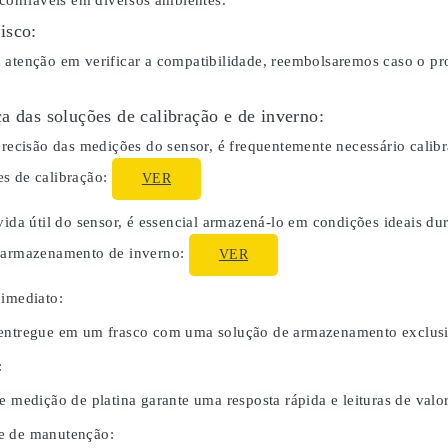
 confiáveis em diversos ambientes.
isco:
 atenção em verificar a compatibilidade, reembolsaremos caso o p
a das soluções de calibração e de inverno:
 precisão das medições do sensor, é frequentemente necessário cali
s de calibração:
VER
 vida útil do sensor, é essencial armazená-lo em condições ideais 
o armazenamento de inverno:
VER
 imediato:
entregue em um frasco com uma solução de armazenamento exclusiv
:
e medição de platina garante uma resposta rápida e leituras de valor
e de manutenção: