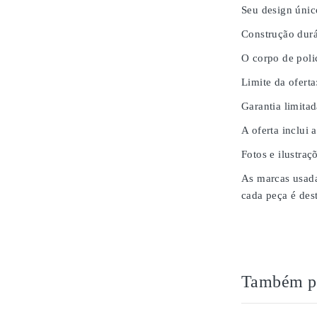
Seu design únic
Construção durá
O corpo de poli
Limite da oferta
Garantia limita
A oferta inclui 
Fotos e ilustraç
As marcas usada
cada peça é des
Também po