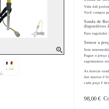
Vida útil prol
Você compra pe
Sonda de Red
dispositivos 
Para regulador
Sensor a pre

Sem intermediár
Pague o preço j
suprimentos ot
As marcas usada
das marcas é fe
cada peça é de
C
98,00 €