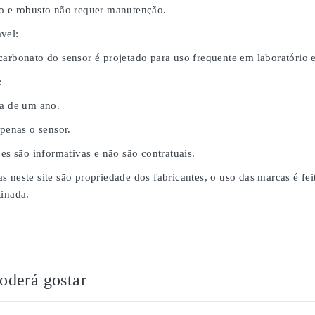
o e robusto não requer manutenção.
vel:
carbonato do sensor é projetado para uso frequente em laboratório
:
da de um ano.
apenas o sensor.
ões são informativas e não são contratuais.
s neste site são propriedade dos fabricantes, o uso das marcas é fe
tinada.
derá gostar