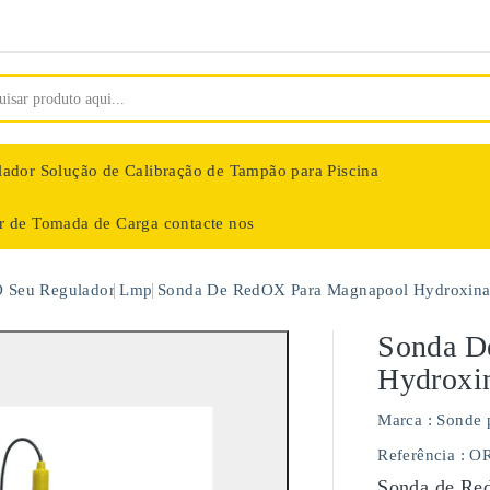
lador
Solução de Calibração de Tampão para Piscina
ar de Tomada de Carga
contacte nos
nologie
O Seu Regulador
Lmp
Sonda De RedOX Para Magnapool Hydroxina
Sonda D
Hydroxi
Marca :
Sonde 
Referência
: O
Sonda de Red