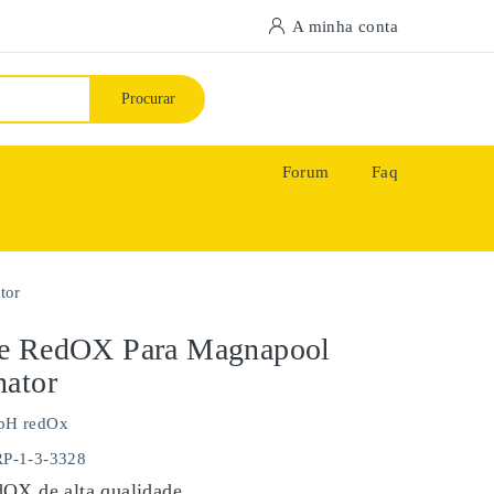
A minha conta
Procurar
Forum
Faq
tor
e RedOX Para Magnapool
nator
pH redOx
RP-1-3-3328
OX de alta qualidade