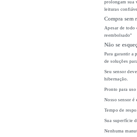
prolongam sua v
leituras confiáv
Compra sem r
Apesar de todo 
reembolsado"
Não se esqueç
Para garantir a
de soluções para
Seu sensor deve
hibernação.
Pronto para uso
Nosso sensor é
Tempo de respos
Sua superfície 
Nenhuma manute