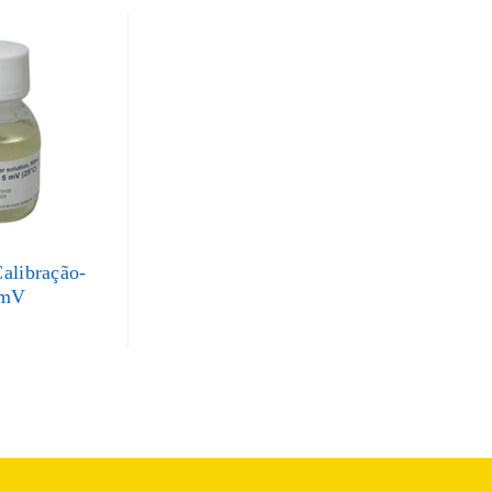
alibração-
5mV