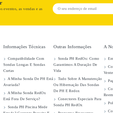
r
s eventos, as vendas e as
Informações Técnicas
Outras Informações
A No
Compatibilidade Com
Sonda PH RedOx: Como
Ent
Sondas Longas E Sondas
Garantimos A Duração De
Con
Curtas
Vida
Vent
A Minha Sonda De PH Está
Tudo Sobre A Manutenção
Pa
Avariada?
Ou Hibernação Das Sondas
Co
De PH E Redox
A Minha Sonda RedOx
Reem
Está Fora De Serviço?
Conectores Especiais Para
Pol
Sonda PH RedOx
Sonda PH Piscina Mede
Con