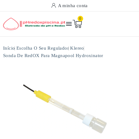
A minha conta
0

Início
Escolha O Seu Regulador
Klereo
Sonda De RedOX Para Magnapool Hydroxinator