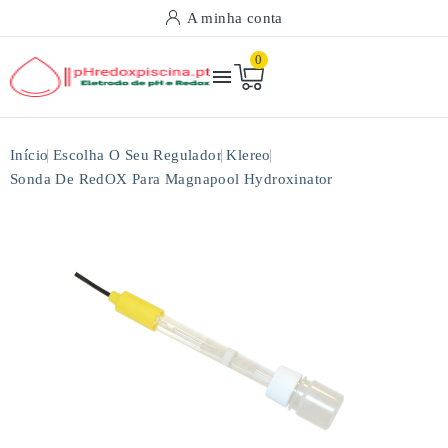
A minha conta
0

Início
Escolha O Seu Regulador
Klereo
Sonda De RedOX Para Magnapool Hydroxinator