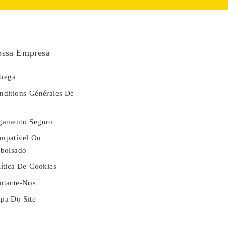
ssa Empresa
rega
ditions Générales De
e
gamento Seguro
mpatível Ou
bolsado
ítica De Cookies
tacte-Nos
a Do Site