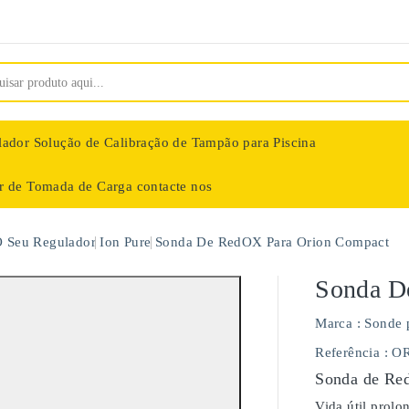
lador
Solução de Calibração de Tampão para Piscina
ar de Tomada de Carga
contacte nos
nologie
O Seu Regulador
Ion Pure
Sonda De RedOX Para Orion Compact
Sonda D
Marca :
Sonde 
Referência :
OR
Sonda de Red
Vida útil prol