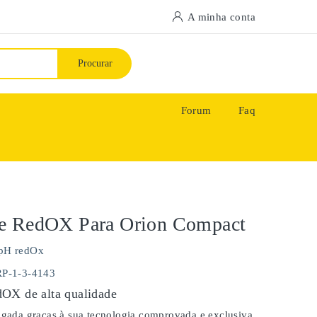
A minha conta
Procurar
Forum
Faq
e RedOX Para Orion Compact
pH redOx
P-1-3-4143
OX de alta qualidade
ongada graças à sua tecnologia comprovada e exclusiva