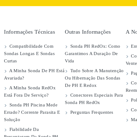
Informações Técnicas
Outras Informações
A No
Compatibilidade Com
Sonda PH RedOx: Como
Ent
Sondas Longas E Sondas
Garantimos A Duração De
Con
Curtas
Vida
Vent
A Minha Sonda De PH Está
Tudo Sobre A Manutenção
Pa
Avariada?
Ou Hibernação Das Sondas
Co
De PH E Redox
A Minha Sonda RedOx
Reem
Está Fora De Serviço?
Conectores Especiais Para
Pol
Sonda PH RedOx
Sonda PH Piscina Mede
Con
Errado? Corrente Parasita E
Perguntas Frequentes
Solução
Map
Fiabilidade Da
Percentagem Da Sonda PH