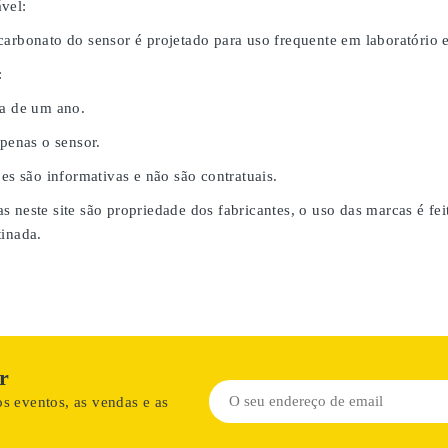
vel:
carbonato do sensor é projetado para uso frequente em laboratório
:
da de um ano.
apenas o sensor.
ões são informativas e não são contratuais.
s neste site são propriedade dos fabricantes, o uso das marcas é fe
tinada.
r
s eventos, as vendas e as