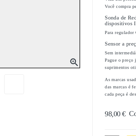
Você compra pe
Sonda de Red
dispositivos 
Para regulador
Sensor a pre
Sem intermediár

Pague o preço j
suprimentos ot
As marcas usada
das marcas é fe
cada peça é de
C
98,00 €