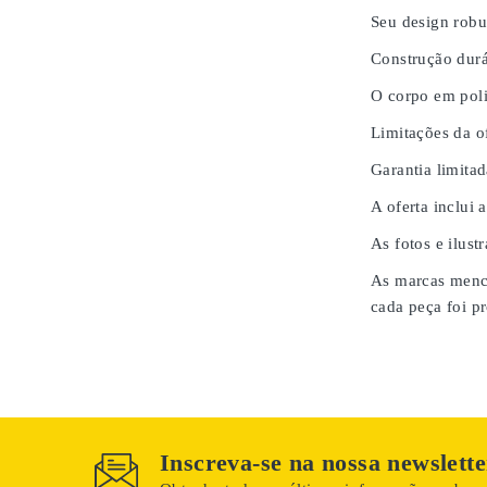
Seu design robu
Construção durá
O corpo em poli
Limitações da of
Garantia limita
A oferta inclui 
As fotos e ilust
As marcas menci
cada peça foi pr
Inscreva-se na nossa newslette