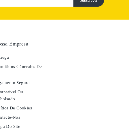
ssa Empresa
rega
ditions Générales De
e
gamento Seguro
mpatível Ou
bolsado
ítica De Cookies
tacte-Nos
a Do Site