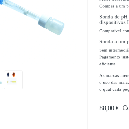
Compra a um pr
Sonda de pH 
dispositivos 
Compatível com
Sonda a um p
Sem intermediár

Pagamento justo
eficiente
As marcas menci
o uso das marc
o qual cada peç
C
88,00 €