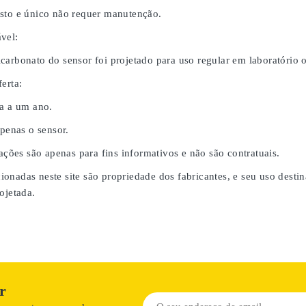
sto e único não requer manutenção.
vel:
carbonato do sensor foi projetado para uso regular em laboratório
erta:
da a um ano.
apenas o sensor.
rações são apenas para fins informativos e não são contratuais.
onadas neste site são propriedade dos fabricantes, e seu uso desti
ojetada.
r