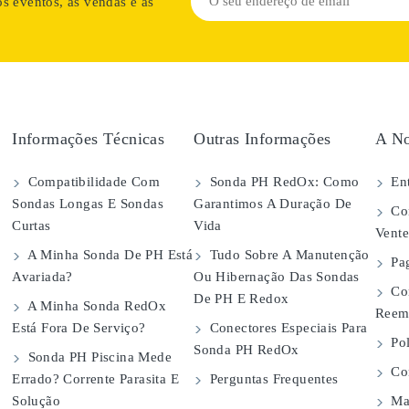
s eventos, as vendas e as
Informações Técnicas
Outras Informações
A No
Compatibilidade Com
Sonda PH RedOx: Como
Ent
Sondas Longas E Sondas
Garantimos A Duração De
Con
Curtas
Vida
Vent
A Minha Sonda De PH Está
Tudo Sobre A Manutenção
Pa
Avariada?
Ou Hibernação Das Sondas
Co
De PH E Redox
A Minha Sonda RedOx
Reem
Está Fora De Serviço?
Conectores Especiais Para
Pol
Sonda PH RedOx
Sonda PH Piscina Mede
Con
Errado? Corrente Parasita E
Perguntas Frequentes
Solução
Map