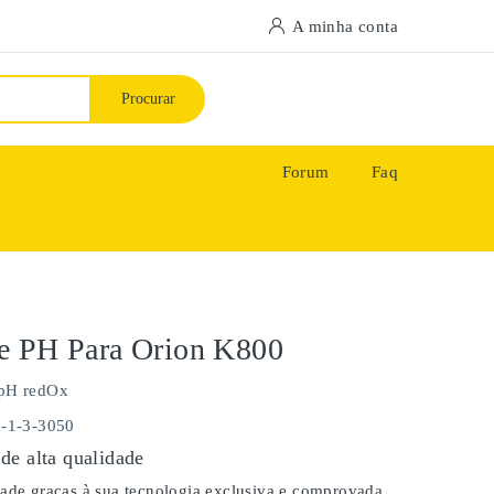
A minha conta
Procurar
Forum
Faq
e PH Para Orion K800
pH redOx
H-1-3-3050
de alta qualidade
dade graças à sua tecnologia exclusiva e comprovada