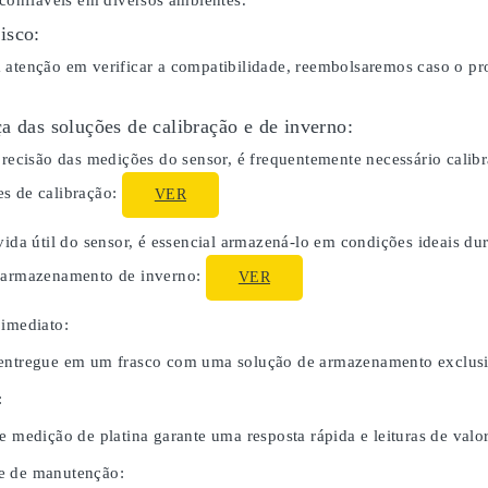
 confiáveis em diversos ambientes.
isco:
 atenção em verificar a compatibilidade, reembolsaremos caso o p
a das soluções de calibração e de inverno:
 precisão das medições do sensor, é frequentemente necessário cali
s de calibração:
VER
 vida útil do sensor, é essencial armazená-lo em condições ideais 
o armazenamento de inverno:
VER
 imediato:
entregue em um frasco com uma solução de armazenamento exclusiv
:
e medição de platina garante uma resposta rápida e leituras de valor
e de manutenção: