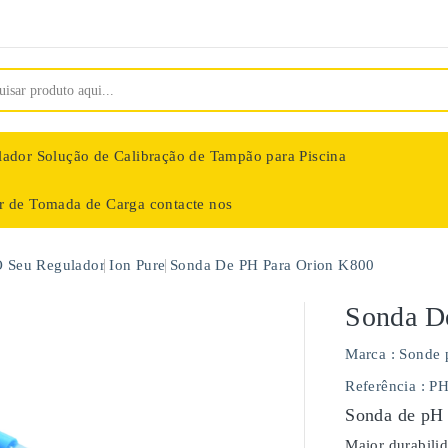
lador
Solução de Calibração de Tampão para Piscina
ar de Tomada de Carga
contacte nos
nologie
O Seu Regulador
Ion Pure
Sonda De PH Para Orion K800
Sonda D
Marca :
Sonde 
Referência
: P
Sonda de pH 
Maior durabili