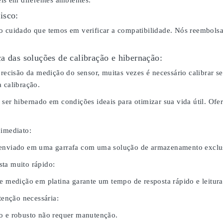
eis em diferentes ambientes.
isco:
o cuidado que temos em verificar a compatibilidade. Nós reembol
a das soluções de calibração e hibernação:
 precisão da medição do sensor, muitas vezes é necessário calibrar
 calibração.
 ser hibernado em condições ideais para otimizar sua vida útil. O
 imediato:
 enviado em uma garrafa com uma solução de armazenamento exclus
ta muito rápido:
de medição em platina garante um tempo de resposta rápido e leitura
nção necessária:
o e robusto não requer manutenção.