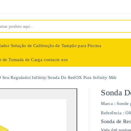
lador
Solução de Calibração de Tampão para Piscina
ar de Tomada de Carga
contacte nos
nologie
O Seu Regulador
Infinity
Sonda De RedOX Para Infinity Mdr
Sonda D
Marca :
Sonde 
Referência
: O
Sonda de Red
Vida útil prol