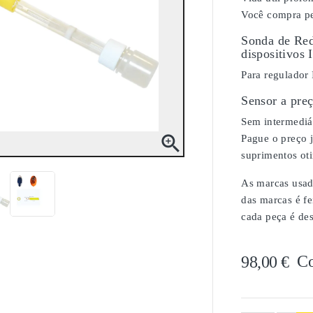
Você compra pe
Sonda de Red
dispositivos I
Para regulador 
Sensor a pre
Sem intermediár

Pague o preço j
suprimentos ot
As marcas usada
das marcas é fe
cada peça é de
C
98,00 €