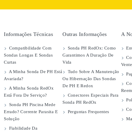
Informações Técnicas
Outras Informações
A No
Compatibilidade Com
Sonda PH RedOx: Como
Ent
Sondas Longas E Sondas
Garantimos A Duração De
Con
Curtas
Vida
Vent
A Minha Sonda De PH Está
Tudo Sobre A Manutenção
Pa
Avariada?
Ou Hibernação Das Sondas
Co
De PH E Redox
A Minha Sonda RedOx
Reem
Está Fora De Serviço?
Conectores Especiais Para
Pol
Sonda PH RedOx
Sonda PH Piscina Mede
Con
Errado? Corrente Parasita E
Perguntas Frequentes
Solução
Map
Fiabilidade Da