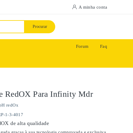
A minha conta
Procurar
Forum
Faq
e RedOX Para Infinity Mdr
pH redOx
RP-1-3-4017
OX de alta qualidade
ongada graças à sua tecnologia comprovada e exclusiva