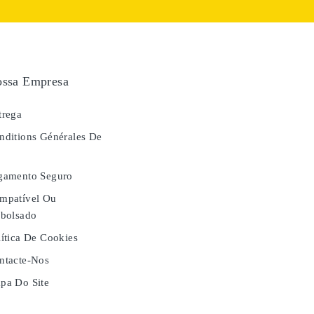
ssa Empresa
rega
ditions Générales De
e
gamento Seguro
mpatível Ou
bolsado
ítica De Cookies
tacte-Nos
a Do Site