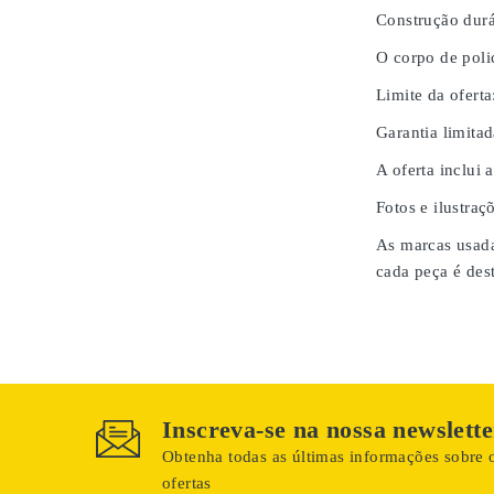
Construção durá
O corpo de poli
Limite da oferta
Garantia limita
A oferta inclui 
Fotos e ilustraç
As marcas usada
cada peça é des
Inscreva-se na nossa newslette
Obtenha todas as últimas informações sobre o
ofertas