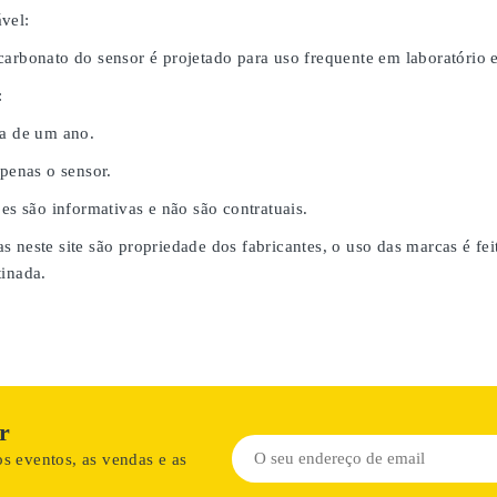
vel:
carbonato do sensor é projetado para uso frequente em laboratório
:
da de um ano.
apenas o sensor.
ões são informativas e não são contratuais.
s neste site são propriedade dos fabricantes, o uso das marcas é fe
tinada.
r
s eventos, as vendas e as