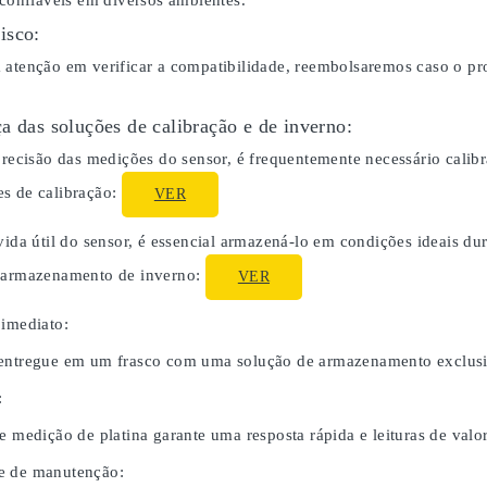
 confiáveis em diversos ambientes.
isco:
 atenção em verificar a compatibilidade, reembolsaremos caso o p
a das soluções de calibração e de inverno:
 precisão das medições do sensor, é frequentemente necessário cali
s de calibração:
VER
 vida útil do sensor, é essencial armazená-lo em condições ideais 
o armazenamento de inverno:
VER
 imediato:
entregue em um frasco com uma solução de armazenamento exclusiv
:
e medição de platina garante uma resposta rápida e leituras de valor
e de manutenção: