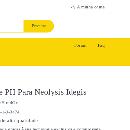
A minha conta
Procurar
Forum
Faq
 PH Para Neolysis Idegis
pH redOx
H-1-3-3474
de alta qualidade
dade graças à sua tecnologia exclusiva e comprovada