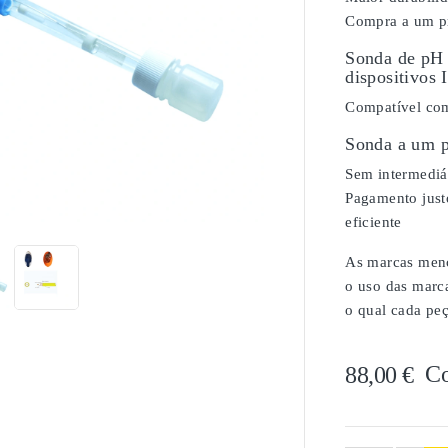
Compra a um pr
Sonda de pH 
dispositivos 
Compatível com
Sonda a um p
Sem intermediár

Pagamento justo
eficiente
As marcas menci
o uso das marc
o qual cada peç
C
88,00 €