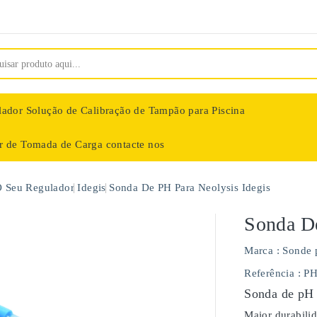
lador
Solução de Calibração de Tampão para Piscina
ar de Tomada de Carga
contacte nos
nologie
O Seu Regulador
Idegis
Sonda De PH Para Neolysis Idegis
Sonda De
Marca :
Sonde 
Referência
: P
Sonda de pH 
Maior durabili