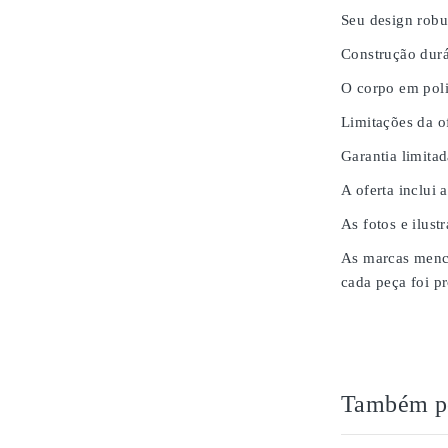
Seu design robu
Construção durá
O corpo em poli
Limitações da of
Garantia limita
A oferta inclui 
As fotos e ilust
As marcas menci
cada peça foi pr
Também po