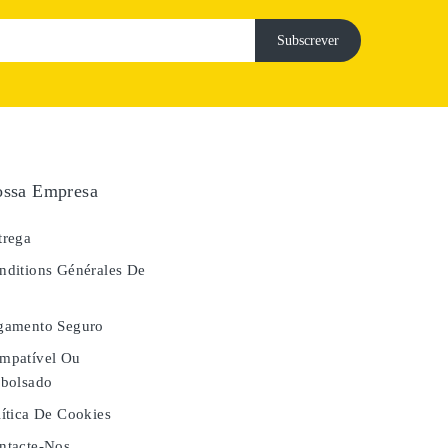
ssa Empresa
rega
ditions Générales De
e
gamento Seguro
mpatível Ou
bolsado
ítica De Cookies
tacte-Nos