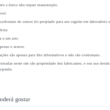
sto e único não requer manutenção.
vel:
carbonato do sensor foi projetado para uso regular em laboratório
erta:
da a um ano.
apenas o sensor.
rações são apenas para fins informativos e não são contratuais.
onadas neste site são propriedade dos fabricantes, e seu uso desti
ojetada.
derá gostar