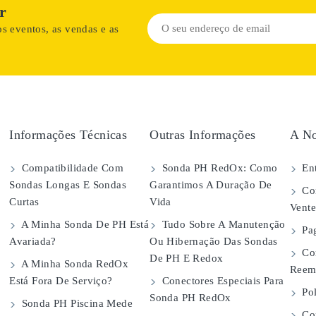
r
s eventos, as vendas e as
Informações Técnicas
Outras Informações
A No
Compatibilidade Com
Sonda PH RedOx: Como
Ent
Sondas Longas E Sondas
Garantimos A Duração De
Con
Curtas
Vida
Vent
A Minha Sonda De PH Está
Tudo Sobre A Manutenção
Pa
Avariada?
Ou Hibernação Das Sondas
Co
De PH E Redox
A Minha Sonda RedOx
Reem
Está Fora De Serviço?
Conectores Especiais Para
Pol
Sonda PH RedOx
Sonda PH Piscina Mede
Con