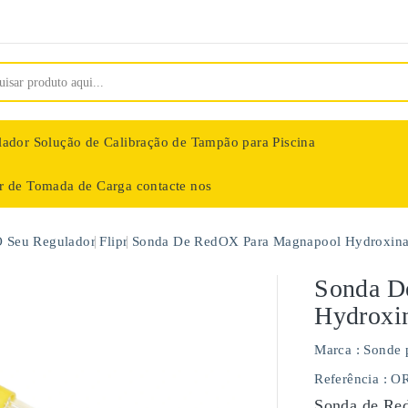
lador
Solução de Calibração de Tampão para Piscina
ar de Tomada de Carga
contacte nos
nologie
O Seu Regulador
Flipr
Sonda De RedOX Para Magnapool Hydroxina
Sonda D
Hydroxi
Marca :
Sonde 
Referência
: O
Sonda de Red