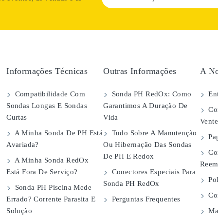
Informações Técnicas
Outras Informações
A No
Compatibilidade Com
Sonda PH RedOx: Como
Ent
Sondas Longas E Sondas
Garantimos A Duração De
Con
Curtas
Vida
Vent
A Minha Sonda De PH Está
Tudo Sobre A Manutenção
Pa
Avariada?
Ou Hibernação Das Sondas
Co
De PH E Redox
A Minha Sonda RedOx
Reem
Está Fora De Serviço?
Conectores Especiais Para
Pol
Sonda PH RedOx
Sonda PH Piscina Mede
Con
Errado? Corrente Parasita E
Perguntas Frequentes
Solução
Map