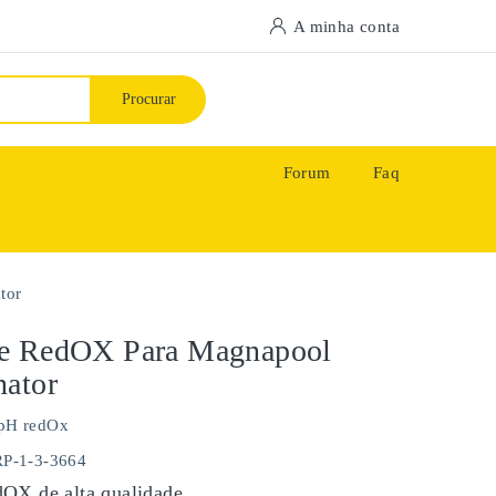
A minha conta
Procurar
Forum
Faq
tor
e RedOX Para Magnapool
nator
pH redOx
RP-1-3-3664
OX de alta qualidade