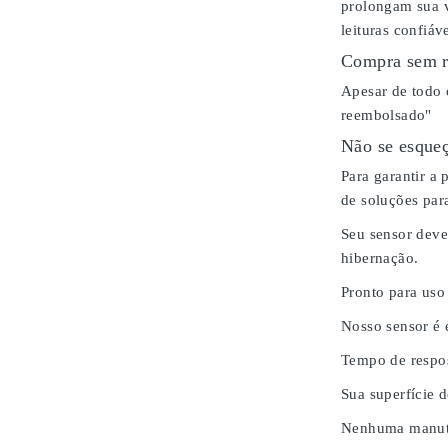
prolongam sua v
leituras confiáv
Compra sem r
Apesar de todo 
reembolsado"
Não se esqueç
Para garantir a
de soluções para
Seu sensor deve
hibernação.
Pronto para uso
Nosso sensor é
Tempo de respos
Sua superfície 
Nenhuma manute