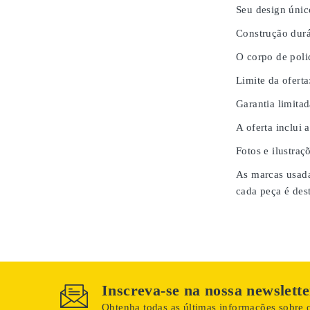
Seu design únic
Construção durá
O corpo de poli
Limite da oferta
Garantia limita
A oferta inclui 
Fotos e ilustraç
As marcas usada
cada peça é des
Inscreva-se na nossa newslette
Obtenha todas as últimas informações sobre o