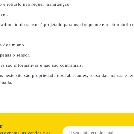
o e robusto não requer manutenção.
vel:
carbonato do sensor é projetado para uso frequente em laboratório
:
da de um ano.
apenas o sensor.
ões são informativas e não são contratuais.
s neste site são propriedade dos fabricantes, o uso das marcas é fe
tinada.
r
s eventos, as vendas e as