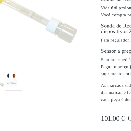
Vida útil prol
Você compra pe
Sonda de Red
dispositivos 
Para regulador
Sensor a pre

Sem intermediár
Pague o preço j
suprimentos ot
As marcas usada
das marcas é fe
cada peça é de
101,00 €