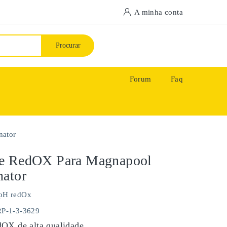
A minha conta
Procurar
Forum
Faq
nator
e RedOX Para Magnapool
nator
pH redOx
RP-1-3-3629
OX de alta qualidade