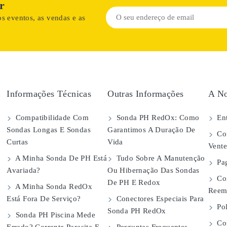
r
s eventos, as vendas e as
Informações Técnicas
Outras Informações
A No
Compatibilidade Com
Sonda PH RedOx: Como
Ent
Sondas Longas E Sondas
Garantimos A Duração De
Con
Curtas
Vida
Vent
A Minha Sonda De PH Está
Tudo Sobre A Manutenção
Pa
Avariada?
Ou Hibernação Das Sondas
Co
De PH E Redox
A Minha Sonda RedOx
Reem
Está Fora De Serviço?
Conectores Especiais Para
Pol
Sonda PH RedOx
Sonda PH Piscina Mede
Con