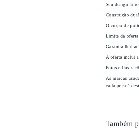
Seu design únic
Construção durá
O corpo de poli
Limite da oferta
Garantia limita
A oferta inclui 
Fotos e ilustraç
As marcas usada
cada peça é des
Também po