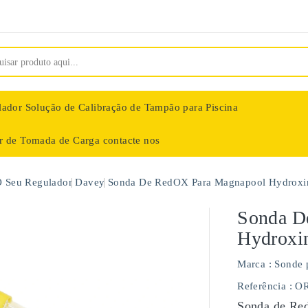
lador
Solução de Calibração de Tampão para Piscina
ar de Tomada de Carga
contacte nos
nologie
O Seu Regulador
Davey
Sonda De RedOX Para Magnapool Hydroxi
Sonda D
Hydroxi
Marca :
Sonde 
Referência
: O
Sonda de Red