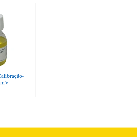
alibração-
 mV