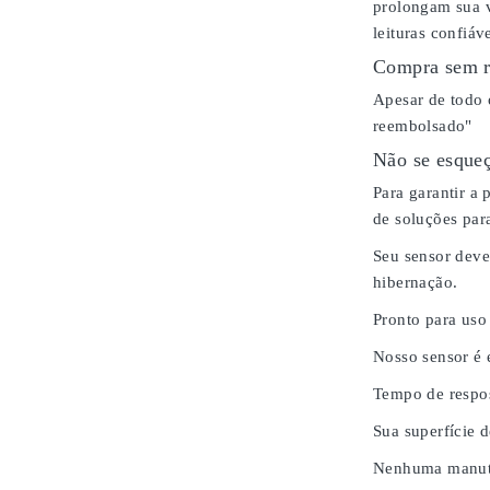
prolongam sua v
leituras confiáv
Compra sem r
Apesar de todo 
reembolsado"
Não se esqueç
Para garantir a
de soluções para
Seu sensor deve
hibernação.
Pronto para uso
Nosso sensor é
Tempo de respos
Sua superfície 
Nenhuma manute