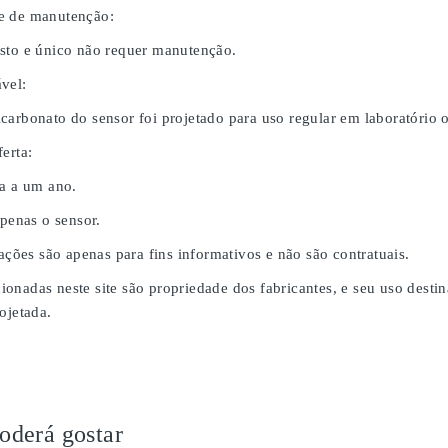
e de manutenção:
sto e único não requer manutenção.
vel:
carbonato do sensor foi projetado para uso regular em laboratório
erta:
da a um ano.
apenas o sensor.
rações são apenas para fins informativos e não são contratuais.
onadas neste site são propriedade dos fabricantes, e seu uso desti
ojetada.
derá gostar