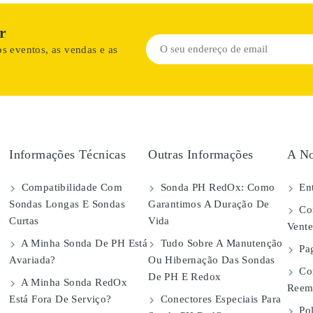
r
s eventos, as vendas e as
Informações Técnicas
Outras Informações
A No
Compatibilidade Com
Sonda PH RedOx: Como
Ent
Sondas Longas E Sondas
Garantimos A Duração De
Con
Curtas
Vida
Vent
A Minha Sonda De PH Está
Tudo Sobre A Manutenção
Pa
Avariada?
Ou Hibernação Das Sondas
Co
De PH E Redox
A Minha Sonda RedOx
Reem
Está Fora De Serviço?
Conectores Especiais Para
Pol