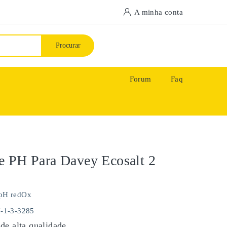
A minha conta
Procurar
Forum
Faq
 PH Para Davey Ecosalt 2
pH redOx
H-1-3-3285
de alta qualidade