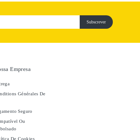
ssa Empresa
rega
ditions Générales De
e
gamento Seguro
mpatível Ou
bolsado
ítica De Cookies