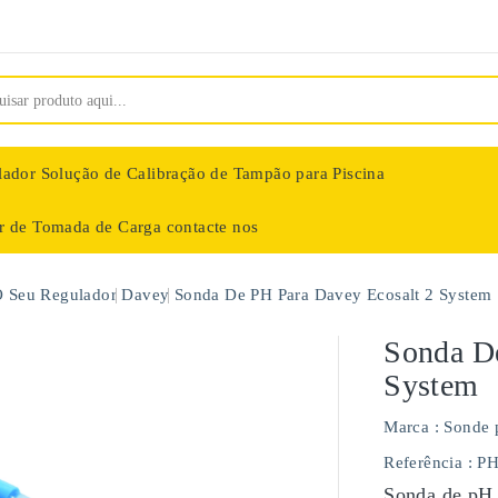
lador
Solução de Calibração de Tampão para Piscina
ar de Tomada de Carga
contacte nos
nologie
O Seu Regulador
Davey
Sonda De PH Para Davey Ecosalt 2 System
Sonda De
System
Marca :
Sonde 
Referência
: P
Sonda de pH 