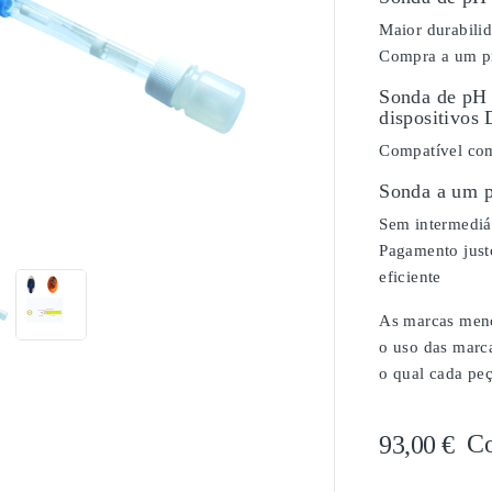
Maior durabili
Compra a um pr
Sonda de pH 
dispositivos
Compatível com
Sonda a um p

Sem intermediár
Pagamento justo
eficiente
As marcas menci
o uso das marc
o qual cada peç
C
93,00 €