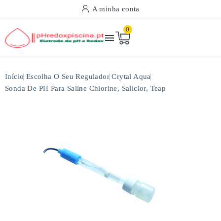
A minha conta
0

Início
Escolha O Seu Regulador
Crytal Aqua
Sonda De PH Para Saline Chlorine, Saliclor, Teap