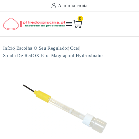
A minha conta
0

Início
Escolha O Seu Regulador
Ccei
Sonda De RedOX Para Magnapool Hydroxinator