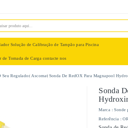
lador
Solução de Calibração de Tampão para Piscina
ar de Tomada de Carga
contacte nos
nologie
O Seu Regulador
Ascomat
Sonda De RedOX Para Magnapool Hydro
Sonda D
Hydroxi
Marca :
Sonde 
Referência
: O
Sonda de Red