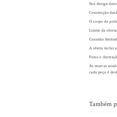
Seu design únic
Construção durá
O corpo de poli
Limite da oferta
Garantia limita
A oferta inclui 
Fotos e ilustraç
As marcas usada
cada peça é des
Também po