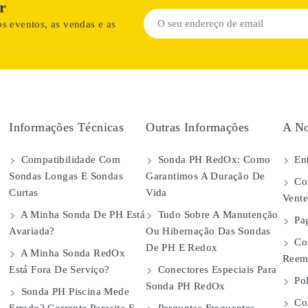
r
s eventos, as vendas e as
Informações Técnicas
Outras Informações
A No
Compatibilidade Com
Sonda PH RedOx: Como
Ent
Sondas Longas E Sondas
Garantimos A Duração De
Con
Curtas
Vida
Vent
A Minha Sonda De PH Está
Tudo Sobre A Manutenção
Pa
Avariada?
Ou Hibernação Das Sondas
Co
De PH E Redox
A Minha Sonda RedOx
Reem
Está Fora De Serviço?
Conectores Especiais Para
Pol
Sonda PH RedOx
Sonda PH Piscina Mede
Con