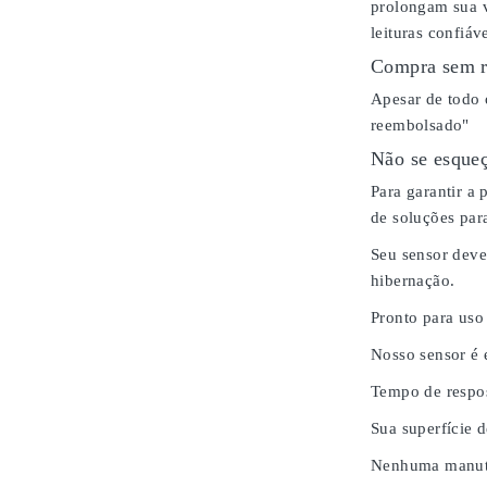
prolongam sua v
leituras confiáv
Compra sem r
Apesar de todo 
reembolsado"
Não se esqueç
Para garantir a
de soluções para
Seu sensor deve
hibernação.
Pronto para uso
Nosso sensor é
Tempo de respos
Sua superfície 
Nenhuma manute