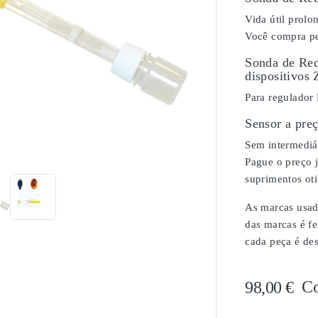
Vida útil prol
Você compra pe
Sonda de Red
dispositivos 
Para regulador
Sensor a pre

Sem intermediár
Pague o preço j
suprimentos ot
As marcas usada
das marcas é fe
cada peça é de
C
98,00 €