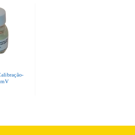
alibração-
 mV