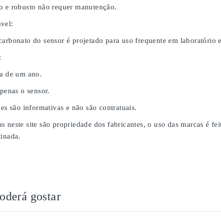
o e robusto não requer manutenção.
vel:
carbonato do sensor é projetado para uso frequente em laboratório
:
da de um ano.
apenas o sensor.
ões são informativas e não são contratuais.
s neste site são propriedade dos fabricantes, o uso das marcas é fe
tinada.
derá gostar