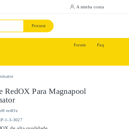
A minha conta
Procurar
Forum
Faq
xinator
e RedOX Para Magnapool
nator
pH redOx
RP-1-3-3027
OX de alta qualidade