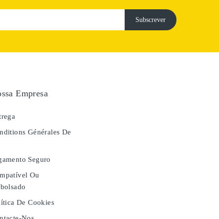
ssa Empresa
rega
ditions Générales De
e
gamento Seguro
mpatível Ou
bolsado
ítica De Cookies
tacte-Nos