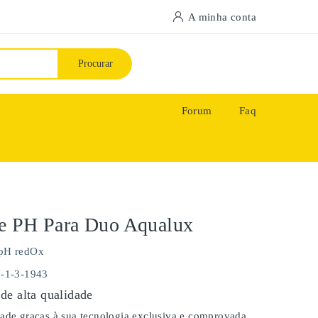
A minha conta
Procurar
Forum
Faq
e PH Para Duo Aqualux
pH redOx
H-1-3-1943
de alta qualidade
dade graças à sua tecnologia exclusiva e comprovada