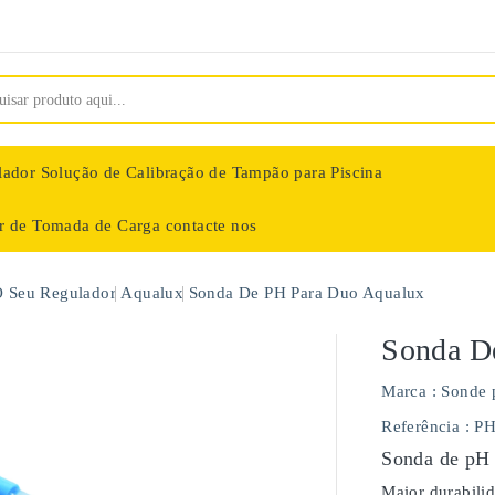
lador
Solução de Calibração de Tampão para Piscina
ar de Tomada de Carga
contacte nos
nologie
O Seu Regulador
Aqualux
Sonda De PH Para Duo Aqualux
Sonda D
Marca :
Sonde 
Referência
: P
Sonda de pH 
Maior durabili