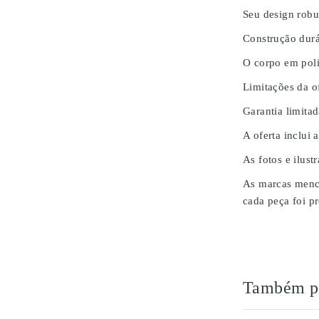
Seu design robu
Construção durá
O corpo em poli
Limitações da of
Garantia limita
A oferta inclui 
As fotos e ilust
As marcas menci
cada peça foi pr
Também po