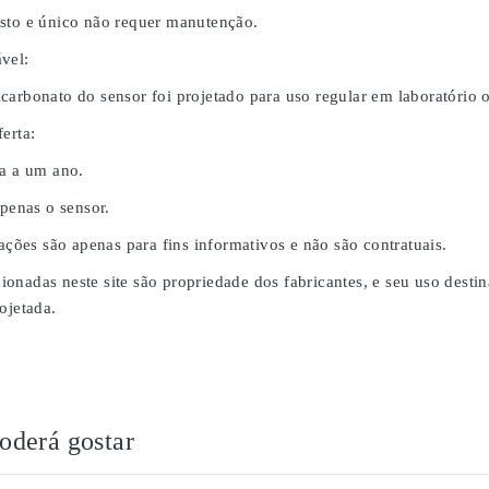
sto e único não requer manutenção.
vel:
carbonato do sensor foi projetado para uso regular em laboratório
erta:
da a um ano.
apenas o sensor.
rações são apenas para fins informativos e não são contratuais.
onadas neste site são propriedade dos fabricantes, e seu uso desti
ojetada.
derá gostar