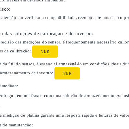
 confiáveis em diversos ambientes.
isco:
 atenção em verificar a compatibilidade, reembolsaremos caso o p
a das soluções de calibração e de inverno:
 precisão das medições do sensor, é frequentemente necessário cali
s de calibração:
VER
 vida útil do sensor, é essencial armazená-lo em condições ideais 
o armazenamento de inverno:
VER
 imediato:
entregue em um frasco com uma solução de armazenamento exclusiv
:
e medição de platina garante uma resposta rápida e leituras de valor
e de manutenção: