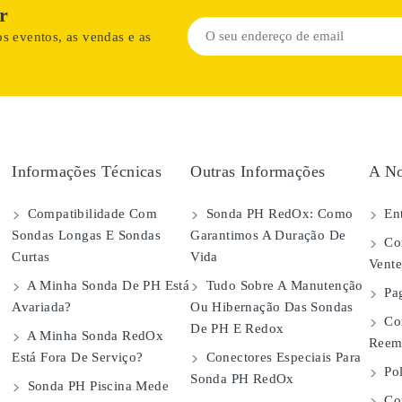
r
s eventos, as vendas e as
Informações Técnicas
Outras Informações
A No
Compatibilidade Com
Sonda PH RedOx: Como
Ent
Sondas Longas E Sondas
Garantimos A Duração De
Con
Curtas
Vida
Vent
A Minha Sonda De PH Está
Tudo Sobre A Manutenção
Pa
Avariada?
Ou Hibernação Das Sondas
Co
De PH E Redox
A Minha Sonda RedOx
Reem
Está Fora De Serviço?
Conectores Especiais Para
Pol
Sonda PH RedOx
Sonda PH Piscina Mede
Con