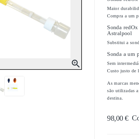
Maior durabili
Compra a um pr
Sonda redOx 
Astralpool
Substitui a son
Sonda a um p

Sem intermediár
Custo justo de 
As marcas menci
são utilizadas 
destina.
C
98,00 €