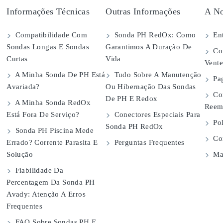
Informações Técnicas
Outras Informações
A No
Compatibilidade Com
Sonda PH RedOx: Como
Ent
Sondas Longas E Sondas
Garantimos A Duração De
Con
Curtas
Vida
Vent
A Minha Sonda De PH Está
Tudo Sobre A Manutenção
Pa
Avariada?
Ou Hibernação Das Sondas
Co
De PH E Redox
A Minha Sonda RedOx
Reem
Está Fora De Serviço?
Conectores Especiais Para
Pol
Sonda PH RedOx
Sonda PH Piscina Mede
Con
Errado? Corrente Parasita E
Perguntas Frequentes
Solução
Map
Fiabilidade Da
Percentagem Da Sonda PH
Avady: Atenção A Erros
Frequentes
FAQ Sobre Sondas PH E