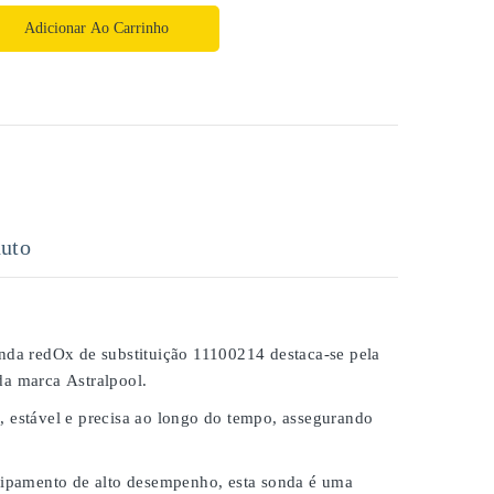
Adicionar Ao Carrinho
uto
nda redOx de substituição 11100214
destaca-se pela
da marca
Astralpool
.
 estável e precisa
ao longo do tempo, assegurando
quipamento de alto desempenho, esta sonda é uma