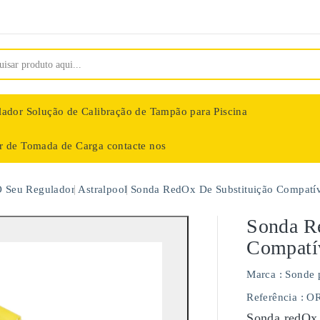
lador
Solução de Calibração de Tampão para Piscina
ar de Tomada de Carga
contacte nos
nologie
O Seu Regulador
Astralpool
Sonda RedOx De Substituição Compatí
Sonda R
Compatí
Marca :
Sonde 
Referência
: O
Sonda redOx 